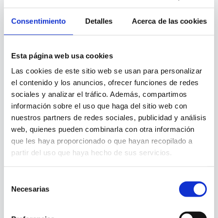
frases para facilitar su lectura en dispositivos
Consentimiento
Detalles
Acerca de las cookies
móviles.
Pero nada mas.
Esta página web usa cookies
Entonces,
Las cookies de este sitio web se usan para personalizar
el contenido y los anuncios, ofrecer funciones de redes
sociales y analizar el tráfico. Además, compartimos
información sobre el uso que haga del sitio web con
nuestros partners de redes sociales, publicidad y análisis
¿Por qué necesitas un
web, quienes pueden combinarla con otra información
que les haya proporcionado o que hayan recopilado a
copywriter?
partir del uso que haya hecho de sus servicios.
Selección
Necesarias
Pues, porque
de
consentimiento