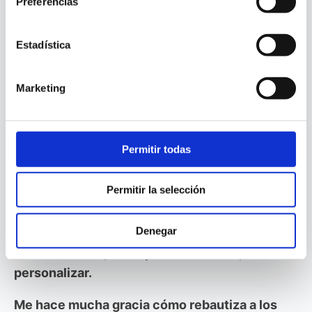
¡chat GPT
Preferencias
escribe artículos
Estadística
para sosos!
Marketing
Permitir todas
Cualquiera que me conozca sabe
en cero
coma,
que yo no he escrito ese artículo.
Permitir la selección
Te ofrece la información redactada
correctamente pero de forma totalmente lineal.
Denegar
Sin emociones, sin captar la atención, sin
personalizar.
Me hace mucha gracia cómo rebautiza a los