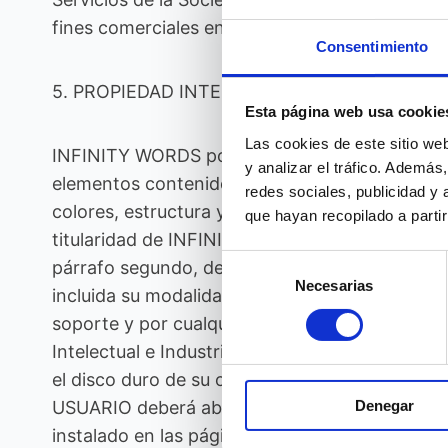
fines comerciales en cada momento.
Consentimiento
5. PROPIEDAD INTELECTUAL E INDUSTRIAL
Esta página web usa cookie
Las cookies de este sitio we
INFINITY WORDS por sí o como cesionaria, es ti
y analizar el tráfico. Ademá
elementos contenidos en la misma (a título en
redes sociales, publicidad y
colores, estructura y diseño, selección de mat
que hayan recopilado a parti
titularidad de INFINITY WORDS o bien de sus lic
Selección
párrafo segundo, de la Ley de Propiedad Intele
Necesarias
de
incluida su modalidad de puesta a disposición, 
consentimiento
soporte y por cualquier medio técnico, sin l
Intelectual e Industrial titularidad de INFINIT
el disco duro de su ordenador o en cualquier o
USUARIO deberá abstenerse de suprimir, alterar
Denegar
instalado en las páginas de INFINITY WORDS.