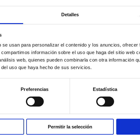
Detalles
s
b se usan para personalizar el contenido y los anuncios, ofrecer
tular de todos los derechos de propiedad intelectual
s, compartimos información sobre el uso que haga del sitio web 
unciativo, imágenes, sonido, audio, vídeo, software 
 análisis web, quienes pueden combinarla con otra información q
eriales usados, programas de ordenador necesarios pa
r del uso que haya hecho de sus servicios.
enciantes. Todos los derechos reservados. En virtud d
ctual, quedan expresamente prohibidas la reproducció
Preferencias
Estadística
de la totalidad o parte de los contenidos de esta pág
a autorización de INFINITY WORDS. El USUARIO se com
Y WORDS. Podrá visualizar los elementos del portal e i
tro soporte físico siempre y cuando sea, única y excl
, eludir o manipular cualquier dispositivo de protecc
Permitir la selección