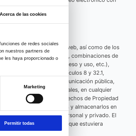
Acerca de las cookies
 funciones de redes sociales
 e industrial de su página web, así como de los
con nuestros partners de
o textos; marcas o logotipos, combinaciones de
ue les haya proporcionado o
ra su funcionamiento, acceso y uso, etc.),
e lo dispuesto en los artículos 8 y 32.1,
n, la distribución y la comunicación pública,
Marketing
ina web, con fines comerciales, en cualquier
promete a respetar los derechos de Propiedad
ncluso imprimirlos, copiarlos y almacenarlos en
usivamente, para su uso personal y privado. El
ión o sistema de seguridad que estuviera
Permitir todas