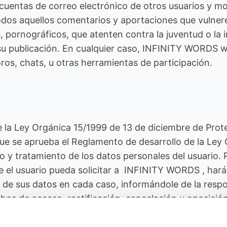
as cuentas de correo electrónico de otros usuarios y 
dos aquellos comentarios y aportaciones que vulneren
, pornográficos, que atenten contra la juventud o la i
 su publicación. En cualquier caso, INFINITY WORDS 
oros, chats, u otras herramientas de participación.
la Ley Orgánica 15/1999 de 13 de diciembre de Prote
ue se aprueba el Reglamento de desarrollo de la Le
 y tratamiento de los datos personales del usuario. P
e el usuario pueda solicitar a INFINITY WORDS , hará 
 de sus datos en cada caso, informándole de la respon
hos de acceso, rectificación, cancelación u oposición,
o. Asimismo, INFINITY WORDS informa que da cumplimi
 Comercio Electrónico y le solicitará su consentimien